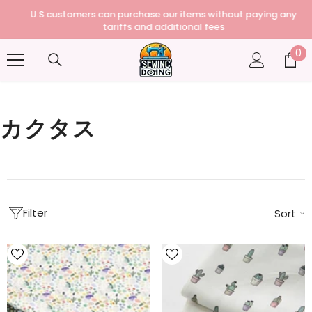
U.S customers can purchase our items without paying any
tariffs and additional fees
0
0
個
の
ア
イ
カクタス
テ
ム
Filter
Sort