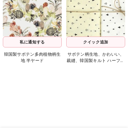
私に通知する
クイック追加
韓国製サボテン多肉植物柄生
サボテン柄生地、かわいい、
地 半ヤード
裁縫、韓国製キルト ハーフヤ
ード