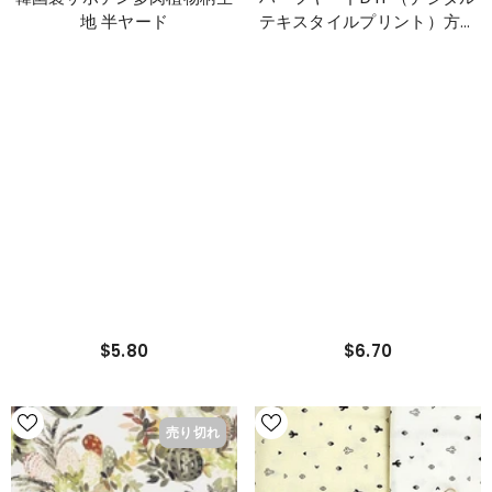
韓国製サボテン多肉植物柄生
ハーフヤードDTP（デジタル
地 半ヤード
テキスタイルプリント）方式
で韓国で作られたデザートフ
ォックスサボテン柄生地
$5.80
$6.70
売り切れ