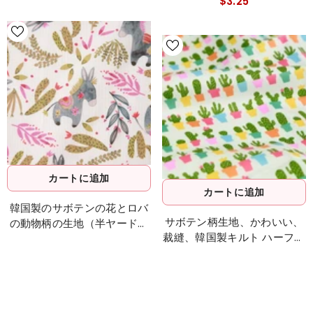
$3.25
カートに追加
カートに追加
韓国製のサボテンの花とロバ
サボテン柄生地、かわいい、
の動物柄の生地（半ヤード単
裁縫、韓国製キルト ハーフヤ
位）
ード