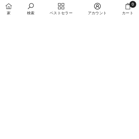
0
0
家
検索
ベストセラー
アカウント
カート
個
$5.99
$5.99
の
SORT BY:
ア
イ
セール
テ
オススメ
ム
関連性が最も高い
ベストセラー
アルファベット順, A-Z
アルファベット順, Z-A
カートに追加
クイック追加
価格の安い順
テラリウム サボテン 多肉植
クマ、フクロウ、ティピー、
価格の高い順
物柄 韓国製 半ヤード単位
サボテン柄のオックスフォー
古い商品順
ド生地（韓国製、半ヤード単