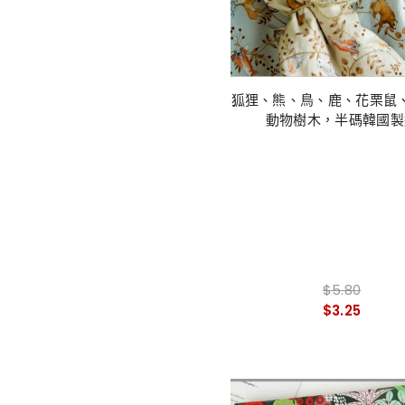
狐狸、熊、鳥、鹿、花栗鼠
動物樹木，半碼韓國製
$5.80
$3.25