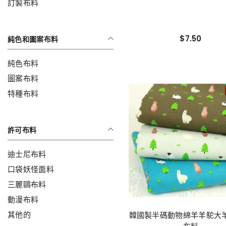
訂製布料
$7.50
純色和圖案布料
純色布料
圖案布料
特種布料
許可布料
迪士尼布料
口袋妖怪面料
三麗鷗布料
動漫布料
其他的
韓國製半碼動物綿羊羊駝大