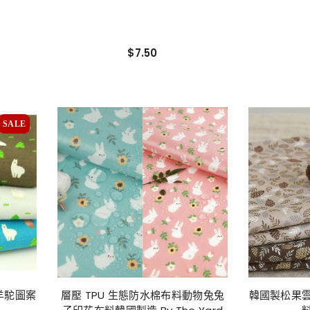
$7.50
SALE
羊駝圖案
層壓 TPU 生態防水棉布料動物兔兔
韓國製松果