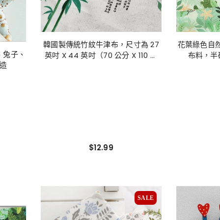
韓國製傳統竹紋牛津布，尺寸為 27
花葉綠色自然花
、兔子、
英吋 X 44 英吋（70 公分 X 110 公
布料，半
造
分）
$12.99
SALE