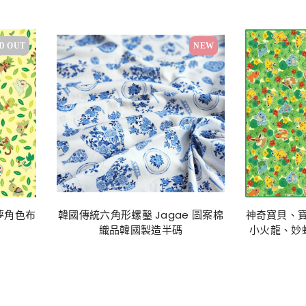
D OUT
NEW
夢角色布
韓國傳統六角形螺鑿 Jagae 圖案棉
神奇寶貝、
織品韓國製造半碼
小火龍、妙