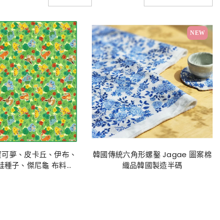
NEW
寶可夢、皮卡丘、伊布、
韓國傳統六角形螺鑿 Jagae 圖案棉
蛙種子、傑尼龜 布料韓
織品韓國製造半碼
國製造，半碼