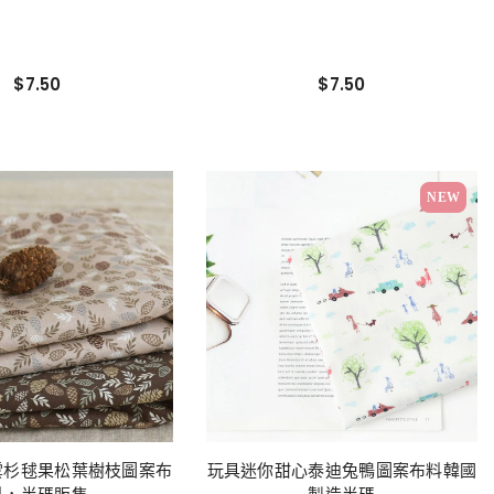
$7.50
$7.50
NEW
雲杉毬果松葉樹枝圖案布
玩具迷你甜心泰迪兔鴨圖案布料韓國