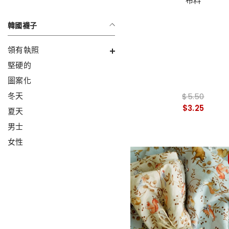
布料
韓國襪子
領有執照
堅硬的
圖案化
冬天
$5.50
$3.25
夏天
男士
女性