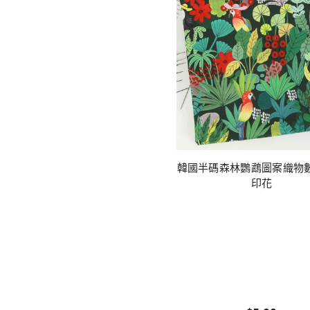
韓國半碼森林鸚鵡圖案織物
印花